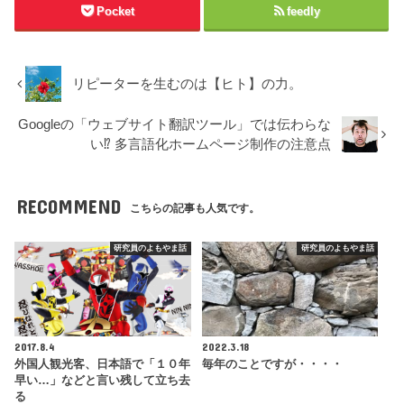
Pocket
feedly
リピーターを生むのは【ヒト】の力。
Googleの「ウェブサイト翻訳ツール」では伝わらな
い⁉ 多言語化ホームページ制作の注意点
RECOMMEND
こちらの記事も人気です。
研究員のよもやま話
研究員のよもやま話
2017.8.4
2022.3.18
外国人観光客、日本語で「１０年
毎年のことですが・・・・
早い…」などと言い残して立ち去
る