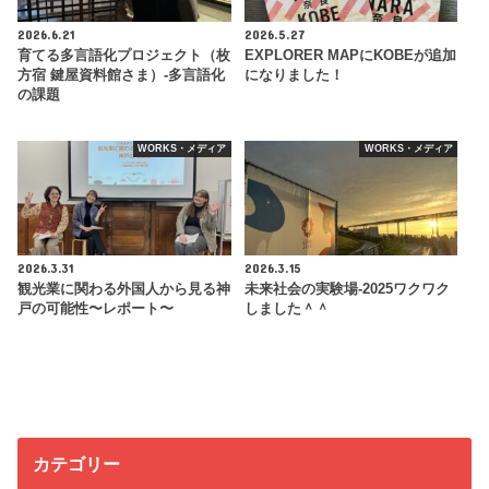
2026.6.21
2026.5.27
育てる多言語化プロジェクト（枚
EXPLORER MAPにKOBEが追加
方宿 鍵屋資料館さま）-多言語化
になりました！
の課題
WORKS・メディア
WORKS・メディア
2026.3.31
2026.3.15
観光業に関わる外国人から見る神
未来社会の実験場-2025ワクワク
戸の可能性〜レポート〜
しました＾＾
カテゴリー