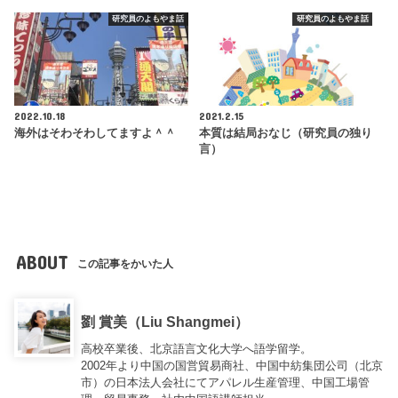
研究員のよもやま話
研究員のよもやま話
2022.10.18
2021.2.15
海外はそわそわしてますよ＾＾
本質は結局おなじ（研究員の独り
言）
ABOUT
この記事をかいた人
劉 賞美（Liu Shangmei）
高校卒業後、北京語言文化大学へ語学留学。
2002年より中国の国営貿易商社、中国中紡集団公司（北京
市）の日本法人会社にてアパレル生産管理、中国工場管