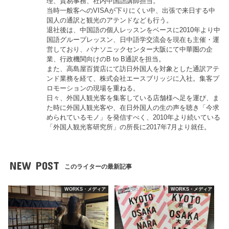
理、貿易事務、社内中国語講師担当。
当時一般客へのVISAが下りにくい中、出張で来日する中
国人の通訳と観光のアテンドなども行う。
退社後は、中国語の個人レッスンをベースに2010年より中
国語グループレッスン、日中語学交流会を現在も主催・運
営しており、パナソニックセンター大阪にて中華圏の企
業、行政機関向けのB to B通訳を担当。
また、高島屋百貨店にて訪日外国人を対象とした通訳アテ
ンド業務を経て、株式会社エースブリッジに入社。集客プ
ロモーションの現場を重ねる。
日々、外国人観光客を集客している店舗様へ足を運び、ま
た時に外国人観光客や、在日外国人の生の声を聴き「今求
められているモノ」を発信すべく、2010年より続いている
「外国人観光客研究所」の所長に2017年7月より就任。
NEW POST
このライターの最新記事
WORKS・メディア
WORKS・メディア