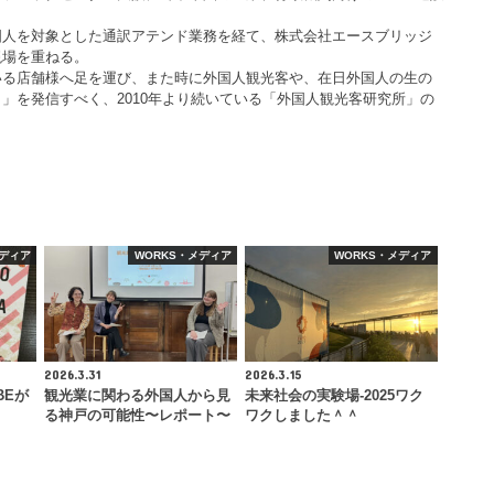
国人を対象とした通訳アテンド業務を経て、株式会社エースブリッジ
現場を重ねる。
いる店舗様へ足を運び、また時に外国人観光客や、在日外国人の生の
」を発信すべく、2010年より続いている「外国人観光客研究所」の
メディア
WORKS・メディア
WORKS・メディア
2026.3.31
2026.3.15
BEが
観光業に関わる外国人から見
未来社会の実験場-2025ワク
る神戸の可能性〜レポート〜
ワクしました＾＾