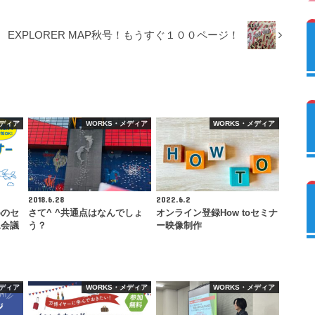
EXPLORER MAP秋号！もうすぐ１００ページ！
メディア
WORKS・メディア
WORKS・メディア
2018.6.28
2022.6.2
めのセ
さて^ ^共通点はなんでしょ
オンライン登録How toセミナ
工会議
う？
ー映像制作
メディア
WORKS・メディア
WORKS・メディア