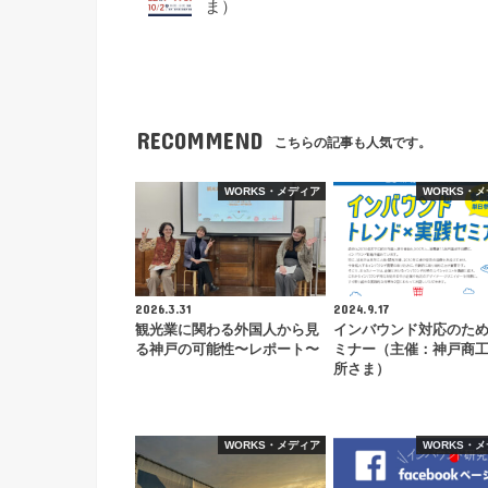
ま）
RECOMMEND
こちらの記事も人気です。
WORKS・メディア
WORKS・
2026.3.31
2024.9.17
観光業に関わる外国人から見
インバウンド対応のた
る神戸の可能性〜レポート〜
ミナー（主催：神戸商
所さま）
WORKS・メディア
WORKS・