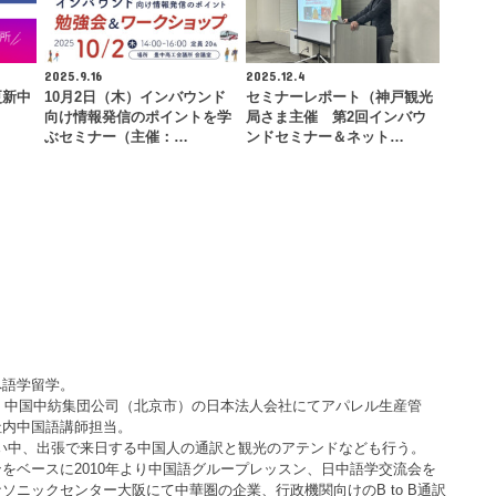
2025.9.16
2025.12.4
更新中
10月2日（木）インバウンド
セミナーレポート（神戸観光
向け情報発信のポイントを学
局さま主催 第2回インバウ
ぶセミナー（主催：…
ンドセミナー＆ネット…
へ語学留学。
社、中国中紡集団公司（北京市）の日本法人会社にてアパレル生産管
社内中国語講師担当。
くい中、出張で来日する中国人の通訳と観光のアテンドなども行う。
をベースに2010年より中国語グループレッスン、日中語学交流会を
ソニックセンター大阪にて中華圏の企業、行政機関向けのB to B通訳