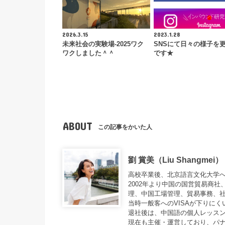
2026.3.15
2023.1.28
未来社会の実験場-2025ワク
SNSにて日々の様子を
ワクしました＾＾
です★
ABOUT
この記事をかいた人
劉 賞美（Liu Shangmei）
高校卒業後、北京語言文化大学
2002年より中国の国営貿易商
理、中国工場管理、貿易事務、
当時一般客へのVISAが下りに
退社後は、中国語の個人レッスン
現在も主催・運営しており、パナ