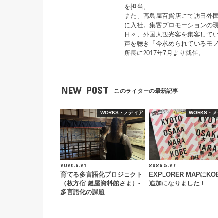
を担当。
また、高島屋百貨店にて訪日外
に入社。集客プロモーションの
日々、外国人観光客を集客して
声を聴き「今求められているモノ
所長に2017年7月より就任。
NEW POST
このライターの最新記事
WORKS・メディア
WORKS・
2026.6.21
2026.5.27
育てる多言語化プロジェクト
EXPLORER MAPにKO
（枚方宿 鍵屋資料館さま）-
追加になりました！
多言語化の課題