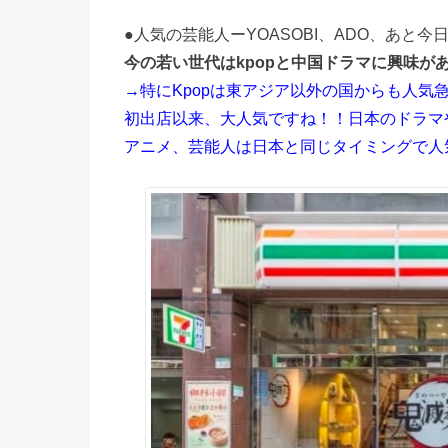
●人気の芸能人ーYOASOBI、ADO、あ
今の若い世代はkpopと中国ドラマに興味が
→特にKpopは東アジア以外の国からも人
初出店以来、大人気ですね！！日本のドラマ
アニメ、芸能人は日本と同じタイミングで人