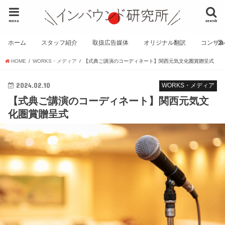
menu
search
ホーム
スタッフ紹介
取扱広告媒体
オリジナル翻訳
コンサ
HOME
WORKS・メディア
【式典ご講演のコーディネート】関西元気文化圏賞贈呈式
2024.02.10
WORKS・メディア
【式典ご講演のコーディネート】関西元気文
化圏賞贈呈式