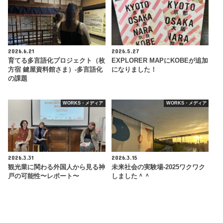
2026.6.21
2026.5.27
育てる多言語化プロジェクト（枚
EXPLORER MAPにKOBEが追加
方宿 鍵屋資料館さま）-多言語化
になりました！
の課題
WORKS・メディア
WORKS・メディア
2026.3.31
2026.3.15
観光業に関わる外国人から見る神
未来社会の実験場-2025ワクワク
戸の可能性〜レポート〜
しました＾＾