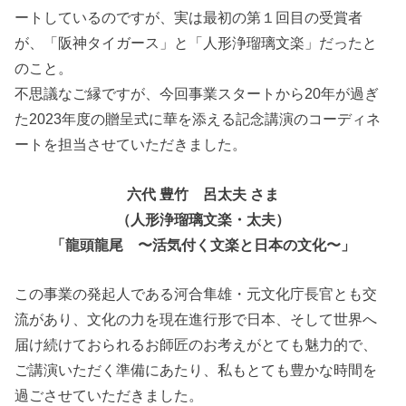
ートしているのですが、実は最初の第１回目の受賞者
が、「阪神タイガース」と「人形浄瑠璃文楽」だったと
のこと。
不思議なご縁ですが、今回事業スタートから20年が過ぎ
た2023年度の贈呈式に華を添える記念講演のコーディネ
ートを担当させていただきました。
六代 豊竹 呂太夫 さま
（人形浄瑠璃文楽・太夫）
「龍頭龍尾 〜活気付く文楽と日本の文化〜」
この事業の発起人である河合隼雄・元文化庁長官とも交
流があり、文化の力を現在進行形で日本、そして世界へ
届け続けておられるお師匠のお考えがとても魅力的で、
ご講演いただく準備にあたり、私もとても豊かな時間を
過ごさせていただきました。