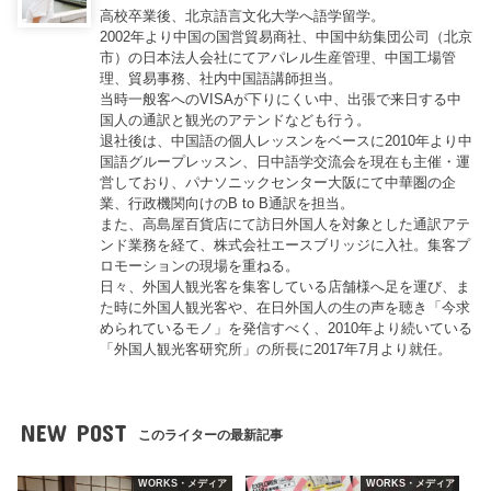
高校卒業後、北京語言文化大学へ語学留学。
2002年より中国の国営貿易商社、中国中紡集団公司（北京
市）の日本法人会社にてアパレル生産管理、中国工場管
理、貿易事務、社内中国語講師担当。
当時一般客へのVISAが下りにくい中、出張で来日する中
国人の通訳と観光のアテンドなども行う。
退社後は、中国語の個人レッスンをベースに2010年より中
国語グループレッスン、日中語学交流会を現在も主催・運
営しており、パナソニックセンター大阪にて中華圏の企
業、行政機関向けのB to B通訳を担当。
また、高島屋百貨店にて訪日外国人を対象とした通訳アテ
ンド業務を経て、株式会社エースブリッジに入社。集客プ
ロモーションの現場を重ねる。
日々、外国人観光客を集客している店舗様へ足を運び、ま
た時に外国人観光客や、在日外国人の生の声を聴き「今求
められているモノ」を発信すべく、2010年より続いている
「外国人観光客研究所」の所長に2017年7月より就任。
NEW POST
このライターの最新記事
WORKS・メディア
WORKS・メディア