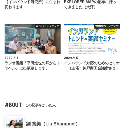
【インバウンド研究所】に生まれ
EXPLORER MAPの配布に行っ
変わります！
てきました（大汗）
WORKS・メディア
WORKS・メディア
2020.9.5
2024.9.17
ラジオ番組「平田進也の耳からト
インバウンド対応のためのセミナ
ラベル」に出演致します。
ー（主催：神戸商工会議所さま）
ABOUT
この記事をかいた人
劉 賞美（Liu Shangmei）