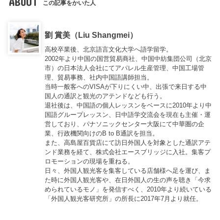
ABOUT
この記事をかいた人
劉 賞美（Liu Shangmei）
高校卒業後、北京語言文化大学へ語学留学。
2002年より中国の国営貿易商社、中国中紡集団公司（北京
市）の日本法人会社にてアパレル生産管理、中国工場管
理、貿易事務、社内中国語講師担当。
当時一般客へのVISAが下りにくい中、出張で来日する中
国人の通訳と観光のアテンドなども行う。
退社後は、中国語の個人レッスンをベースに2010年より中
国語グループレッスン、日中語学交流会を現在も主催・運
営しており、パナソニックセンター大阪にて中華圏の企
業、行政機関向けのB to B通訳を担当。
また、高島屋百貨店にて訪日外国人を対象とした通訳アテ
ンド業務を経て、株式会社エースブリッジに入社。集客プ
ロモーションの現場を重ねる。
日々、外国人観光客を集客している店舗様へ足を運び、ま
た時に外国人観光客や、在日外国人の生の声を聴き「今求
められているモノ」を発信すべく、2010年より続いている
「外国人観光客研究所」の所長に2017年7月より就任。