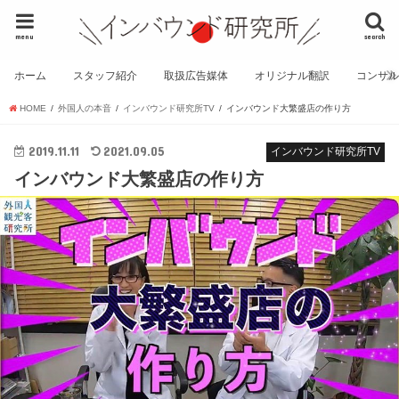
menu
search
ホーム
スタッフ紹介
取扱広告媒体
オリジナル翻訳
コンサ
HOME
外国人の本音
インバウンド研究所TV
インバウンド大繁盛店の作り方
2019.11.11
2021.09.05
インバウンド研究所TV
インバウンド大繁盛店の作り方