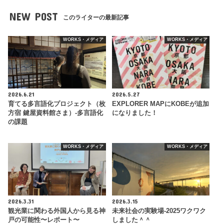
NEW POST
このライターの最新記事
WORKS・メディア
WORKS・メディア
2026.6.21
2026.5.27
育てる多言語化プロジェクト（枚
EXPLORER MAPにKOBEが追加
方宿 鍵屋資料館さま）-多言語化
になりました！
の課題
WORKS・メディア
WORKS・メディア
2026.3.31
2026.3.15
観光業に関わる外国人から見る神
未来社会の実験場-2025ワクワク
戸の可能性〜レポート〜
しました＾＾